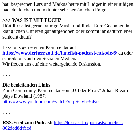
hat, besprechen Lars und Markus heute mit Ludger in einer ruhigen,
nachdenklichen und mitunter sehr persönlichen Folge.
>>> WAS IST MIT EUCH?
Hört Ihr selbst gerne traurige Musik und findet Eure Gedanken in
klanglichen Untiefen gut aufgehoben oder kommt ihr dadurch eher
schlecht drauf?
Lasst uns gerne einen Kommentar auf
https://www.derherrgott.de/tunefish-podcast-episode-6/
da oder
schreibt uns auf den Sozialen Medien.
Wir freuen uns auf eine weitergehende Diskussion.
…..
Die begleitenden Links:
Zum Community-Kommentar von „Ulf der Freak“ Julian Bream
plays Dowland (1987):
https://www.youtube.com/watch?v=pSCvIc36Bik
…..
RSS-Feed zum Podcast:
https://letscast.fm/podcasts/tunefish-
862dcd8d/feed