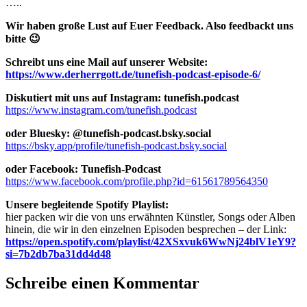
…..
Wir haben große Lust auf Euer Feedback. Also feedbackt uns
bitte 😉
Schreibt uns eine Mail auf unserer Website:
https://www.derherrgott.de/tunefish-podcast-episode-6/
Diskutiert mit uns auf Instagram: tunefish.podcast
https://www.instagram.com/tunefish.podcast
oder Bluesky: @tunefish-podcast.bsky.social
https://bsky.app/profile/tunefish-podcast.bsky.social
oder Facebook: Tunefish-Podcast
https://www.facebook.com/profile.php?id=61561789564350
Unsere begleitende Spotify Playlist:
hier packen wir die von uns erwähnten Künstler, Songs oder Alben
hinein, die wir in den einzelnen Episoden besprechen – der Link:
https://open.spotify.com/playlist/42XSxvuk6WwNj24blV1eY9?
si=7b2db7ba31dd4d48
Schreibe einen Kommentar