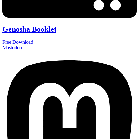
Genosha Booklet
Free Download
Mastodon